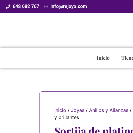
648 682 767
info@rejoya.com
Inicio
Tien
Inicio
/
Joyas
/
Anillos y Alianzas
/ 
y brillantes
Sortija de platin