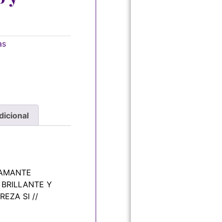
as
dicional
IAMANTE
 BRILLANTE Y
REZA SI //