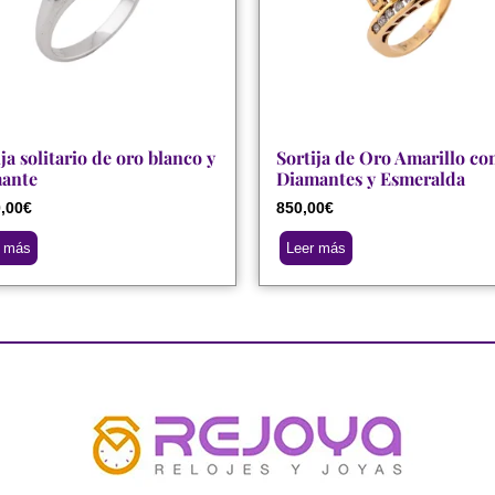
ja solitario de oro blanco y
Sortija de Oro Amarillo co
ante
Diamantes y Esmeralda
,00
€
850,00
€
r más
Leer más