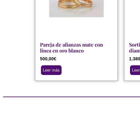
Pareja de alianzas mate con
Sorti
linea en oro blanco
diam
500,00
€
1.380
Leer más
Lee