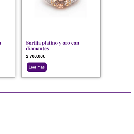
n
Sortija platino y oro con
diamantes
2.700,00
€
Leer más