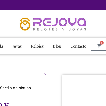
0
da
Joyas
Relojes
Blog
Contacto
Sortija de platino
o y