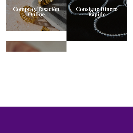
Compra y Tasación
Consigue Dinero
Online
Rápido
Servicio de Taller y
Certificado de Joyas
Restauración