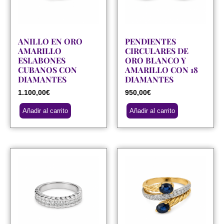
ANILLO EN ORO
PENDIENTES
AMARILLO
CIRCULARES DE
ESLABONES
ORO BLANCO Y
CUBANOS CON
AMARILLO CON 18
DIAMANTES
DIAMANTES
1.100,00
€
950,00
€
Añadir al carrito
Añadir al carrito