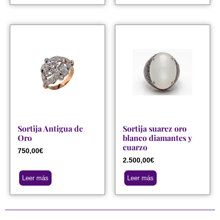
Sortija Antigua de
Sortija suarez oro
Oro
blanco diamantes y
cuarzo
750,00
€
2.500,00
€
Leer más
Leer más