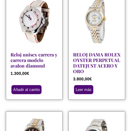
Reloj unisex carrera y
RELOJ DAMA ROLEX
carrera modelo
OYSTER PERPETUAL
avalon diamond
DATEJUST ACERO Y
ORO
1.300,00
€
3.800,00
€
Añadir al carrito
Leer más