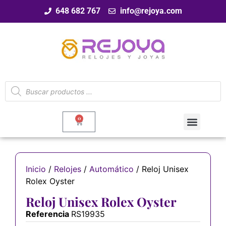
648 682 767
info@rejoya.com
0
Inicio
/
Relojes
/
Automático
/ Reloj Unisex
Rolex Oyster
Reloj Unisex Rolex Oyster
Referencia
RS19935