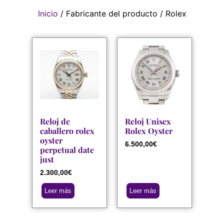
Inicio
/ Fabricante del producto / Rolex
Reloj de
Reloj Unisex
caballero rolex
Rolex Oyster
oyster
6.500,00
€
perpetual date
just
2.300,00
€
Leer más
Leer más