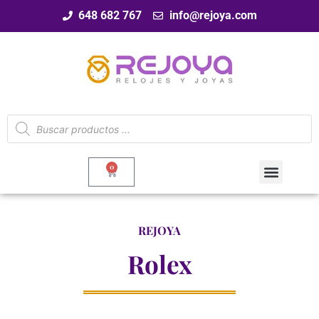
648 682 767
info@rejoya.com
0
REJOYA
Rolex