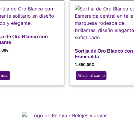
ija de Oro Blanco con
mante
,00
€
Sortija de Oro Blanco con
Esmeralda
1.850,00
€
r más
Añadir al carrito