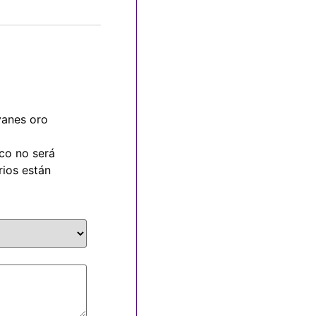
 yanes oro
ico no será
ios están