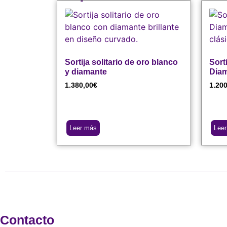
Sortija solitario de oro blanco
Sort
y diamante
Dia
1.380,00
€
1.200
Leer más
Lee
Contacto