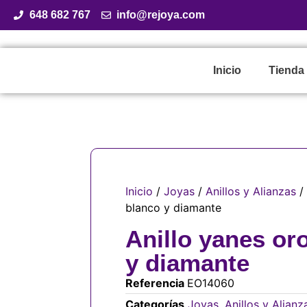
648 682 767
info@rejoya.com
Inicio
Tienda
Inicio
/
Joyas
/
Anillos y Alianzas
/ 
blanco y diamante
Anillo yanes or
y diamante
Referencia
EO14060
Categorías
Joyas
,
Anillos y Alianz