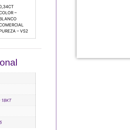
0,34CT
COLOR –
BLANCO
COMERCIAL
PUREZA – VS2
ional
 18KT
5