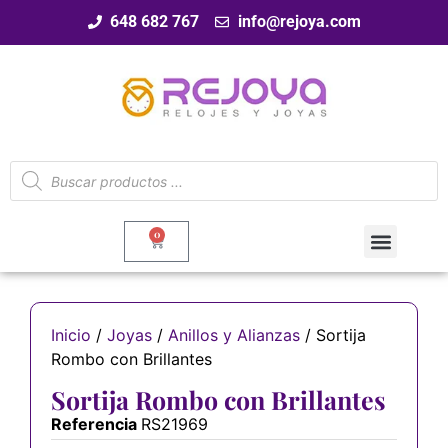
648 682 767
info@rejoya.com
0
Inicio
/
Joyas
/
Anillos y Alianzas
/ Sortija
Rombo con Brillantes
Sortija Rombo con Brillantes
Referencia
RS21969