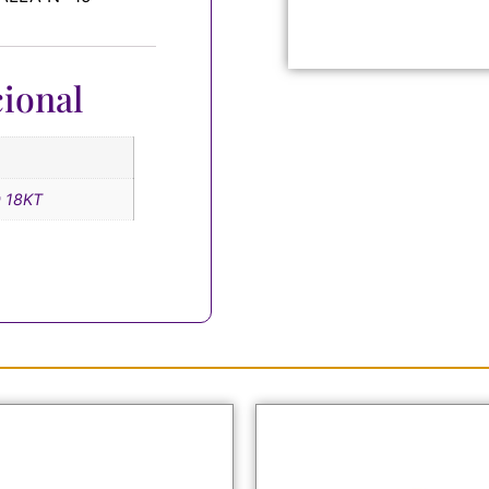
ional
 18KT