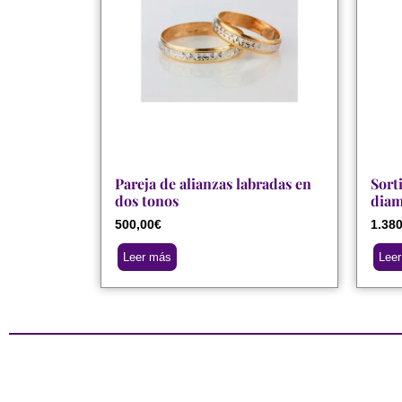
Pareja de alianzas labradas en
Sorti
dos tonos
diam
500,00
€
1.380
Leer más
Lee