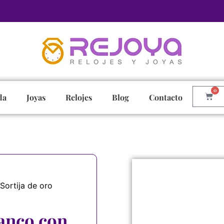
0
da
Joyas
Relojes
Blog
Contacto
Sortija de oro
lanco con