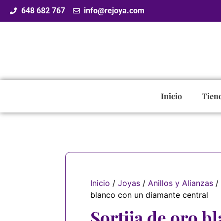
648 682 767
info@rejoya.com
Inicio
Tien
Inicio
/
Joyas
/
Anillos y Alianzas
/ 
blanco con un diamante central
Sortija de oro b