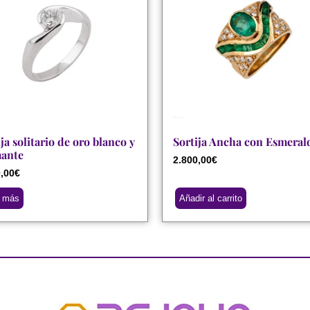
ja solitario de oro blanco y
Sortija Ancha con Esmeral
ante
2.800,00
€
,00
€
r más
Añadir al carrito