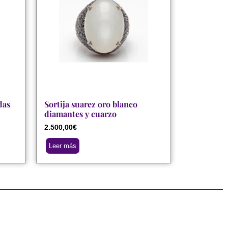
das
Sortija suarez oro blanco
diamantes y cuarzo
2.500,00
€
Leer más