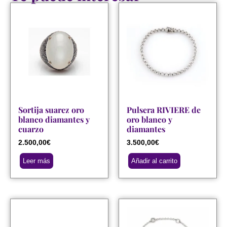
Sortija suarez oro
Pulsera RIVIERE de
blanco diamantes y
oro blanco y
cuarzo
diamantes
2.500,00
€
3.500,00
€
Leer más
Añadir al carrito