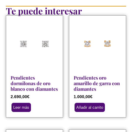
Te puede interesar
Pendientes
Pendientes oro
dormilonas de oro
amarillo de garra con
blanco con diamantes
diamantes
2.690,00
€
1.000,00
€
Leer más
Añadir al carrito