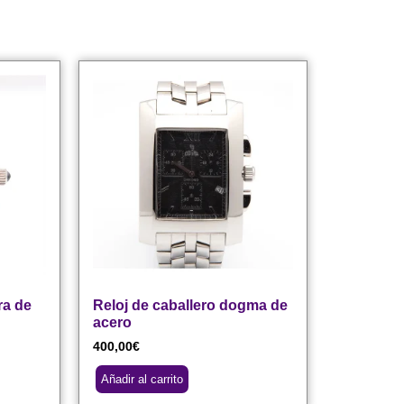
ra de
Reloj de caballero dogma de
acero
400,00
€
Añadir al carrito