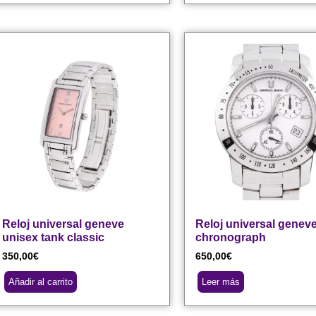
Reloj universal geneve
Reloj universal genev
unisex tank classic
chronograph
350,00
€
650,00
€
Añadir al carrito
Leer más