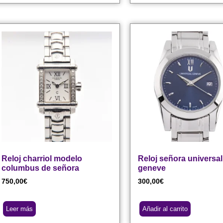
Reloj charriol modelo
Reloj señora universal
columbus de señora
geneve
750,00
€
300,00
€
Leer más
Añadir al carrito