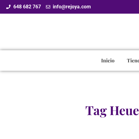
648 682 767
info@rejoya.com
Inicio
Tien
Tag Heuer