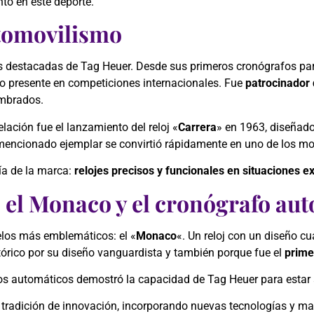
to en este deporte.
utomovilismo
 destacadas de Tag Heuer. Desde sus primeros cronógrafos para
uvo presente en competiciones internacionales. Fue
patrocinador 
ombrados.
ación fue el lanzamiento del reloj «
Carrera
» en 1963, diseñado
 el mencionado ejemplar se convirtió rápidamente en uno de los 
fía de la marca:
relojes precisos y funcionales en situaciones 
 el Monaco y el cronógrafo au
elos más emblemáticos: el «
Monaco
«. Un reloj con un diseño c
tórico por su diseño vanguardista y también porque fue el
prime
 automáticos demostró la capacidad de Tag Heuer para estar a 
 tradición de innovación, incorporando nuevas tecnologías y mat