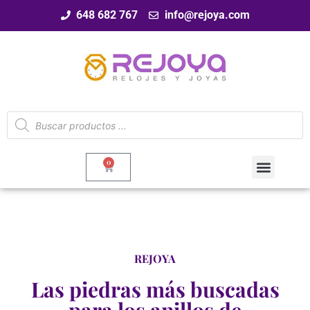
648 682 767
info@rejoya.com
0
REJOYA
Las piedras más buscadas