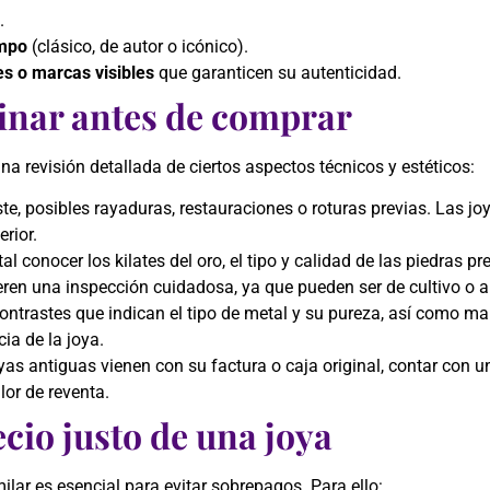
.
empo
(clásico, de autor o icónico).
s o marcas visibles
que garanticen su autenticidad.
inar antes de comprar
a revisión detallada de ciertos aspectos técnicos y estéticos:
aste, posibles rayaduras, restauraciones o roturas previas. Las 
rior.
l conocer los kilates del oro, el tipo y calidad de las piedras pr
ieren una inspección cuidadosa, ya que pueden ser de cultivo o art
ontrastes que indican el tipo de metal y su pureza, así como ma
cia de la joya.
as antiguas vienen con su factura o caja original, contar con un
lor de reventa.
cio justo de una joya
lar es esencial para evitar sobrepagos. Para ello: